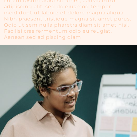
Lorem ipsum dolor sit amet, consectetur
adipiscing elit, sed do eiusmod tempor
incididunt ut labore et dolore magna aliqua.
Nibh praesent tristique magna sit amet purus.
Odio ut sem nulla pharetra diam sit amet nisl.
Facilisi cras fermentum odio eu feugiat.
Aenean sed adipiscing diam