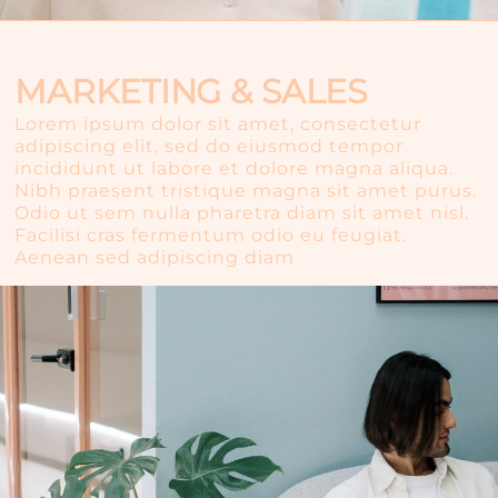
MARKETING & SALES
Lorem ipsum dolor sit amet, consectetur
adipiscing elit, sed do eiusmod tempor
incididunt ut labore et dolore magna aliqua.
Nibh praesent tristique magna sit amet purus.
Odio ut sem nulla pharetra diam sit amet nisl.
Facilisi cras fermentum odio eu feugiat.
Aenean sed adipiscing diam