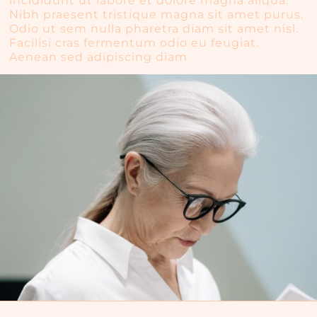
incididunt ut labore et dolore magna aliqua.
Nibh praesent tristique magna sit amet purus.
Odio ut sem nulla pharetra diam sit amet nisl.
Facilisi cras fermentum odio eu feugiat.
Aenean sed adipiscing diam